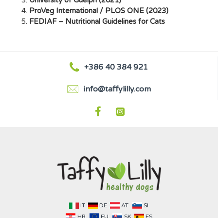
University of Guelph (2021)
ProVeg International / PLOS ONE (2023)
FEDIAF – Nutritional Guidelines for Cats
+386 40 384 921
info@taffylilly.com
IT
DE
AT
SI
HR
EU
SK
ES