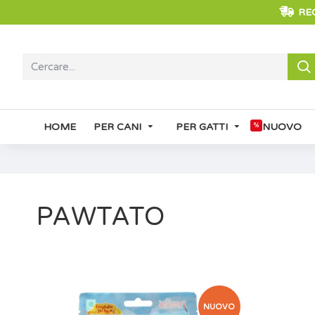
REG
HOME
PER CANI
PER GATTI
%
NUOVO
PAWTATO
NUOVO