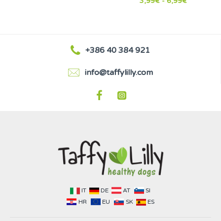
3,99€ - 6,99€
+386 40 384 921
info@taffylilly.com
IT
DE
AT
SI
HR
EU
SK
ES