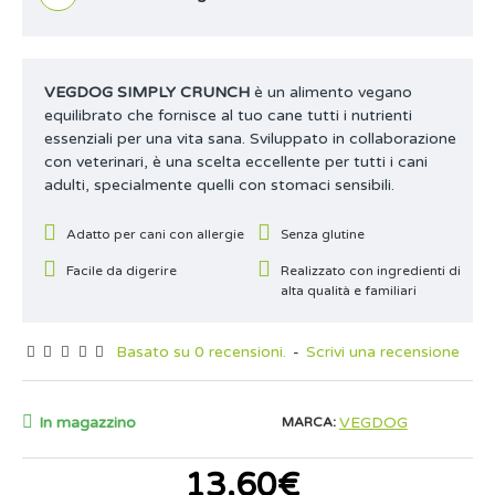
VEGDOG SIMPLY CRUNCH
è un alimento vegano
equilibrato che fornisce al tuo cane tutti i nutrienti
essenziali per una vita sana. Sviluppato in collaborazione
con veterinari, è una scelta eccellente per tutti i cani
adulti, specialmente quelli con stomaci sensibili.
Adatto per cani con allergie
Senza glutine
Facile da digerire
Realizzato con ingredienti di
alta qualità e familiari
Basato su 0 recensioni.
-
Scrivi una recensione
In magazzino
VEGDOG
MARCA:
13,60€