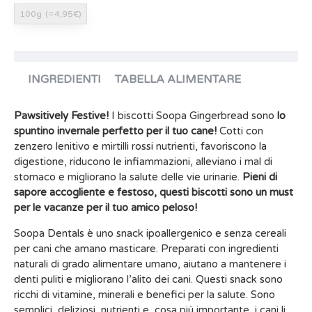
100g
(=4,95€)
INGREDIENTI
TABELLA ALIMENTARE
Pawsitively Festive!
I biscotti Soopa Gingerbread sono
lo
spuntino invernale perfetto per il tuo cane!
Cotti con
zenzero lenitivo e mirtilli rossi nutrienti, favoriscono la
digestione, riducono le infiammazioni, alleviano i mal di
stomaco e migliorano la salute delle vie urinarie.
Pieni di
sapore accogliente e festoso, questi biscotti sono un must
per le vacanze per il tuo amico peloso!
Soopa Dentals è uno snack ipoallergenico e senza cereali
per cani che amano masticare. Preparati con ingredienti
naturali di grado alimentare umano, aiutano a mantenere i
denti puliti e migliorano l’alito dei cani. Questi snack sono
ricchi di vitamine, minerali e benefici per la salute. Sono
semplici, deliziosi, nutrienti e, cosa più importante, i cani li